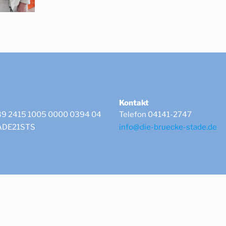
Kontakt
39 2415 1005 0000 0394 04
Telefon 04141-2747
LADE21STS
info@die-bruecke-stade.de