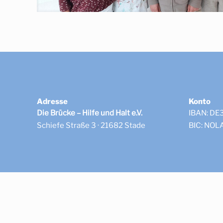
Adresse
Konto
Die Brücke – Hilfe und Halt e.V.
IBAN: DE
Schiefe Straße 3 · 21682 Stade
BIC: NO